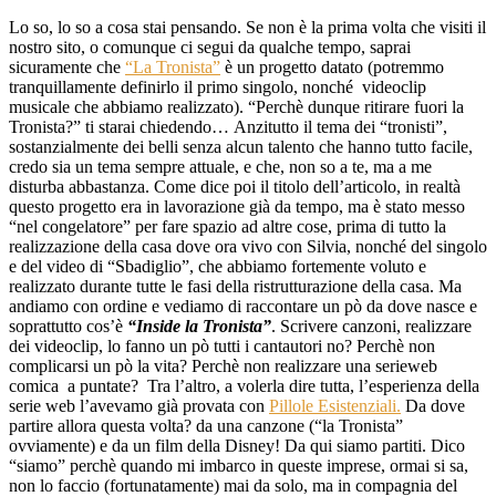
Lo so, lo so a cosa stai pensando. Se non è la prima volta che visiti il
nostro sito, o comunque ci segui da qualche tempo, saprai
sicuramente che
“La Tronista”
è un progetto datato (potremmo
tranquillamente definirlo il primo singolo, nonché videoclip
musicale che abbiamo realizzato). “Perchè dunque ritirare fuori la
Tronista?” ti starai chiedendo… Anzitutto il tema dei “tronisti”,
sostanzialmente dei belli senza alcun talento che hanno tutto facile,
credo sia un tema sempre attuale, e che, non so a te, ma a me
disturba abbastanza. Come dice poi il titolo dell’articolo, in realtà
questo progetto era in lavorazione già da tempo, ma è stato messo
“nel congelatore” per fare spazio ad altre cose, prima di tutto la
realizzazione della casa dove ora vivo con Silvia, nonché del singolo
e del video di “Sbadiglio”, che abbiamo fortemente voluto e
realizzato durante tutte le fasi della ristrutturazione della casa. Ma
andiamo con ordine e vediamo di raccontare un pò da dove nasce e
soprattutto cos’è
“Inside la Tronista”
. Scrivere canzoni, realizzare
dei videoclip, lo fanno un pò tutti i cantautori no? Perchè non
complicarsi un pò la vita? Perchè non realizzare una serieweb
comica a puntate? Tra l’altro, a volerla dire tutta, l’esperienza della
serie web l’avevamo già provata con
Pillole Esistenziali.
Da dove
partire allora questa volta? da una canzone (“la Tronista”
ovviamente) e da un film della Disney! Da qui siamo partiti. Dico
“siamo” perchè quando mi imbarco in queste imprese, ormai si sa,
non lo faccio (fortunatamente) mai da solo, ma in compagnia del