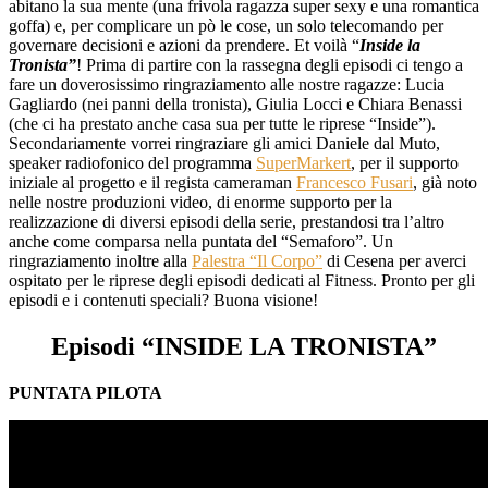
abitano la sua mente (una frivola ragazza super sexy e una romantica
goffa) e, per complicare un pò le cose, un solo telecomando per
governare decisioni e azioni da prendere. Et voilà “
Inside la
Tronista”
! Prima di partire con la rassegna degli episodi ci tengo a
fare un doverosissimo ringraziamento alle nostre ragazze: Lucia
Gagliardo (nei panni della tronista), Giulia Locci e Chiara Benassi
(che ci ha prestato anche casa sua per tutte le riprese “Inside”).
Secondariamente vorrei ringraziare gli amici Daniele dal Muto,
speaker radiofonico del programma
SuperMarkert
, per il supporto
iniziale al progetto e il regista cameraman
Francesco Fusari
, già noto
nelle nostre produzioni video, di enorme supporto per la
realizzazione di diversi episodi della serie, prestandosi tra l’altro
anche come comparsa nella puntata del “Semaforo”. Un
ringraziamento inoltre alla
Palestra “Il Corpo”
di Cesena per averci
ospitato per le riprese degli episodi dedicati al Fitness. Pronto per gli
episodi e i contenuti speciali? Buona visione!
Episodi “INSIDE LA TRONISTA”
PUNTATA PILOTA