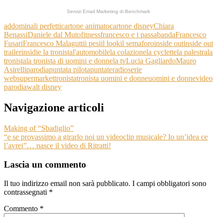
Servizi Email Marketing
di Benchmark
addominali perfetti
cartone animato
cartone disney
Chiara
Benassi
Daniele dal Muto
fitness
francesco e i passabanda
Francesco
Fusari
Francesco Malagutti
i pesi
il look
il semaforo
inside out
inside out
trailer
insidie la tronista
l'automobile
la colazione
la cyclette
la palestra
la
tronista
la tronista di uomini e donne
la tv
Lucia Gagliardo
Mauro
Asirelli
parodia
puntata pilota
puntate
radio
serie
web
supermarket
tronista
tronista uomini e donne
uomini e donne
video
parodia
walt disney
Navigazione articoli
Making of “Sbadiglio”
“e se provassimo a girarlo noi un videoclip musicale? Io un’idea ce
l’avrei”… nasce il video di Ritratti!
Lascia un commento
Il tuo indirizzo email non sarà pubblicato.
I campi obbligatori sono
contrassegnati
*
Commento
*