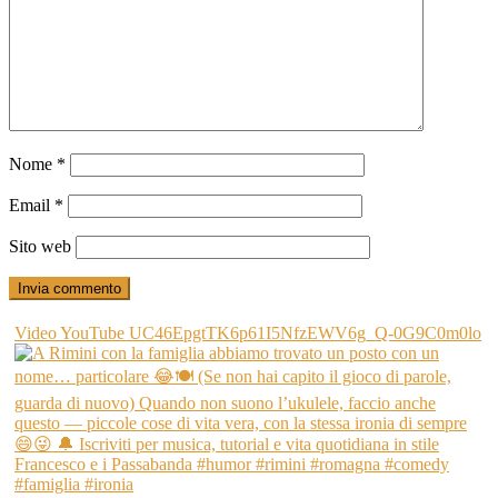
Nome
*
Email
*
Sito web
Video YouTube UC46EpgtTK6p61I5NfzEWV6g_Q-0G9C0m0lo