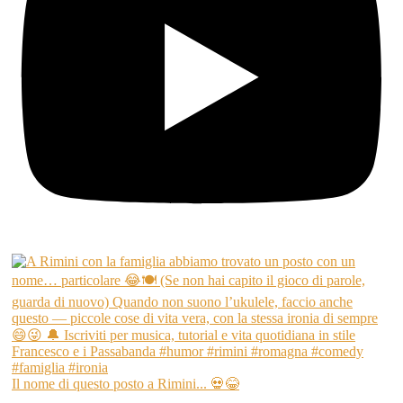
Il nome di questo posto a Rimini... 💀😂