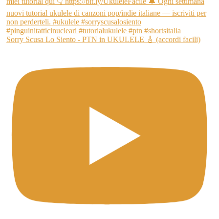
Sorry Scusa Lo Siento - PTN in UKULELE 🎸 (accordi facili)