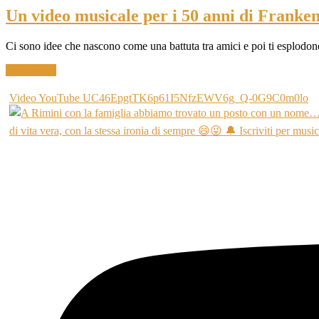
Un video musicale per i 50 anni di Franken
Ci sono idee che nascono come una battuta tra amici e poi ti esplodo
Read More
Video YouTube UC46EpgtTK6p61I5NfzEWV6g_Q-0G9C0m0lo