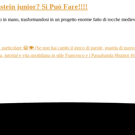
stein junior? Si Può Fare!!!!
no in mano, trasformandosi in un progetto enorme fatto di rocche mediev